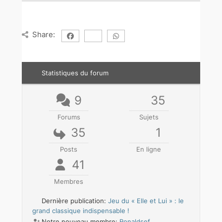
Share:
Statistiques du forum
9
35
Forums
Sujets
35
1
Posts
En ligne
41
Membres
Dernière publication:
Jeu du « Elle et Lui » : le
grand classique indispensable !
Notre nouveau membre:
Ronaldsef