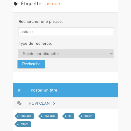
Étiquette:
astuce
Rechercher une phrase:
Type de recherce:
#
Poster un titre
FUVI CLAN
musique
fuvi-clan
dj
deejay
astuce