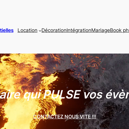
ielles
Location
Décoration
Intégration
Mariage
Book ph
aire qui PULSE vos évè
CONTACTEZ NOUS VITE !!!