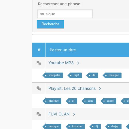
Rechercher une phrase:
#
Poster un titre
Youtube MP3
sonopulse
mp3
4k
musique
Playlist: Les 20 chansons
musique
dj
sono
soirée
d
FUVI CLAN
musique
fuvi-clan
dj
deejay