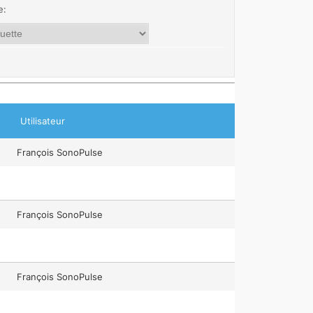
e:
Utilisateur
François SonoPulse
François SonoPulse
François SonoPulse