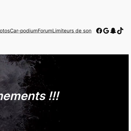
Facebook
Google
Snapc
TikT
otos
Car-podium
Forum
Limiteurs de son
nements !!!