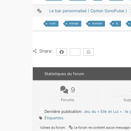
Le bar personnalisé ( Option SonoPulse )
vynil
mariage
musique
dj
Share:
Statistiques du forum
9
Forums
Suj
Dernière publication:
Jeu du « Elle et Lui » : le
Étiquettes
Icônes du forum:
Le forum ne contient aucun message 