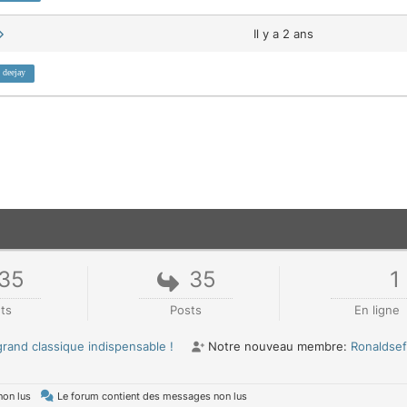
Il y a 2 ans
deejay
35
35
1
ets
Posts
En ligne
 grand classique indispensable !
Notre nouveau membre:
Ronaldsef
non lus
Le forum contient des messages non lus