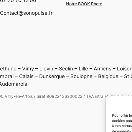
07 70 70 12 00
Notre BOOK Photo
Contact@sonopulse.fr
Bethune – Vimy – Lievin – Seclin – Lille – Amiens – Loi
ambrai – Calais – Dunkerque – Boulogne – Belgique – St 
 Audomarois
itry-en-Artois / Siret 90922436200022 / TVA intra FR21909224
Pour offrir 
cookies pour
à ces techn
de navigatio