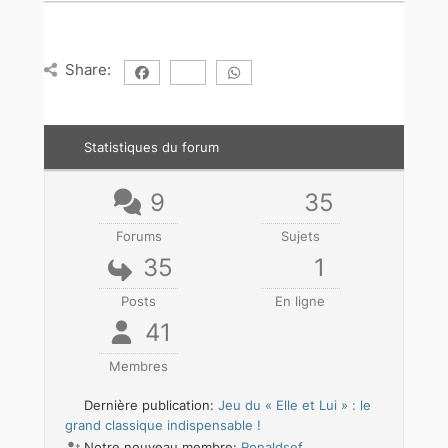
Share:
Statistiques du forum
9
35
Forums
Sujets
35
1
Posts
En ligne
41
Membres
Dernière publication:
Jeu du « Elle et Lui » : le
grand classique indispensable !
Notre nouveau membre:
Ronaldsef