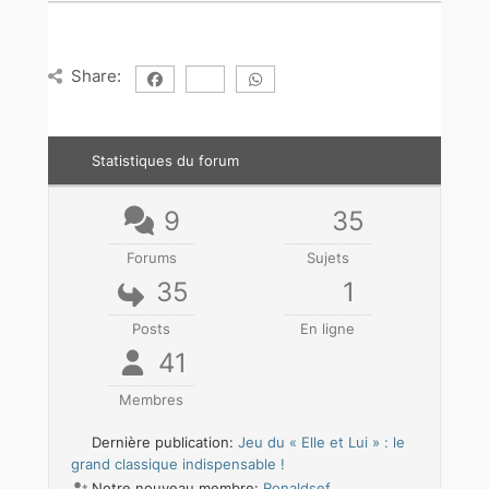
Share:
Statistiques du forum
9
35
Forums
Sujets
35
1
Posts
En ligne
41
Membres
Dernière publication:
Jeu du « Elle et Lui » : le
grand classique indispensable !
Notre nouveau membre:
Ronaldsef