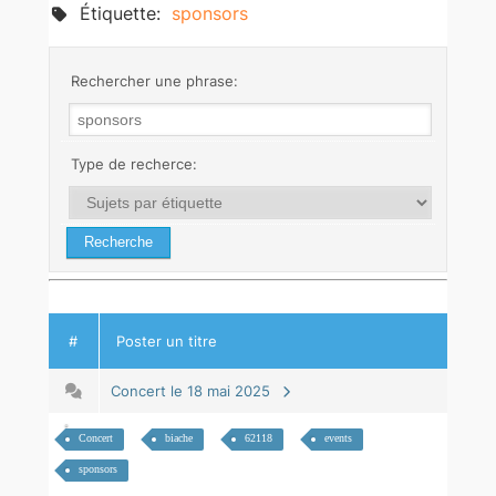
Étiquette:
sponsors
Rechercher une phrase:
Type de recherce:
#
Poster un titre
Concert le 18 mai 2025
Concert
biache
62118
events
sponsors