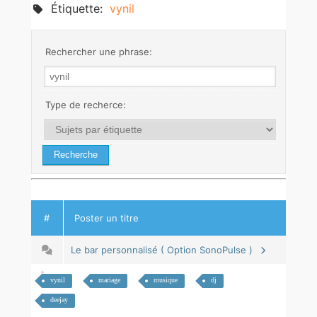
Étiquette:
vynil
Rechercher une phrase:
Type de recherce:
#
Poster un titre
Le bar personnalisé ( Option SonoPulse )
vynil
mariage
musique
dj
deejay