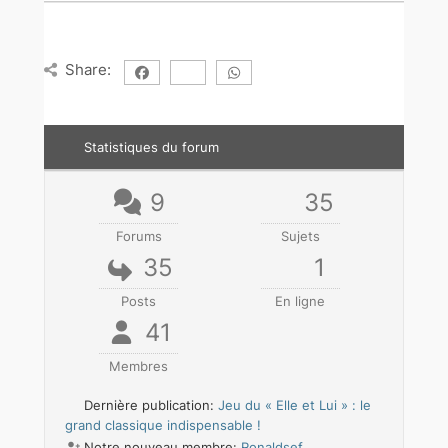
Share:
Statistiques du forum
9
35
Forums
Sujets
35
1
Posts
En ligne
41
Membres
Dernière publication:
Jeu du « Elle et Lui » : le
grand classique indispensable !
Notre nouveau membre:
Ronaldsef