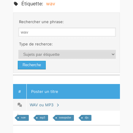
Étiquette:
wav
Rechercher une phrase:
Type de recherce:
#
Poster un titre
WAV ou MP3
wav
mp3
sonopulse
djs