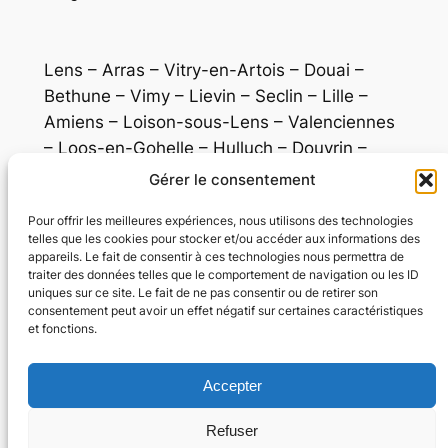
Lens – Arras – Vitry-en-Artois – Douai –
Bethune – Vimy – Lievin – Seclin – Lille –
Amiens – Loison-sous-Lens – Valenciennes
– Loos-en-Gohelle – Hulluch – Douvrin –
Denain – Cambrai – Calais – Dunkerque –
Gérer le consentement
Boulogne – Belgique – St Quentin –
Pour offrir les meilleures expériences, nous utilisons des technologies
Tourcoing – Roubaix – Villeneuve-d’Ascq –
telles que les cookies pour stocker et/ou accéder aux informations des
Denain – Boulogne – Audomarois
appareils. Le fait de consentir à ces technologies nous permettra de
traiter des données telles que le comportement de navigation ou les ID
SONOPULSE SASu 5003 rue Jean MONNET , 62490
uniques sur ce site. Le fait de ne pas consentir ou de retirer son
consentement peut avoir un effet négatif sur certaines caractéristiques
Vitry-en-Artois / Siret 90922436200022 / TVA intra
et fonctions.
FR21909224362
© 2022 – 2025. Tous droits réservés.
Accepter
Refuser